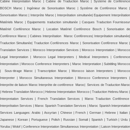
Cabine Interpretation Maroc | Cabine de Traduction Maroc | Système de Conférence
BOSCH Maroc | Ingénieur de Sonorisation Maroc | Système de Conférence Maroc |
Sonorisation Maroc | Interprète Maroc | Interprétation simultanée| Equipement Interprétation
Matériels Maroc | Equipements traduction simultanée | Casques Traduction Fournisseur
Matériel Conférence Maroc | Location Matériel Conférence Bosch | Sonorisation de
Conférence Maroc | Cabines Interprétation Maroc Conférences| Interprétation simultanée|
Traduction Simultanée| Traduction Conférences Maroc | Sonorisation Conférence Maroc |
Translation Services | Morocco Interpretation Services | Morocco Interpretation | Morocco
Legal Interpretation | Morocco Legal Interpreters | Medical Interpreters | Conference
Interpretation | Morocco Conference Interpreters | Maroc Interpretation | Subtitling Morocco
| Sous-titrage Maroc | Transcription Maroc | Morocco laison Interpreters | Morocco
Interpreter | Morocco Simultaneous Interpretation | Morocco Conference Interpreters |
Interprète de liaison Maroc Interprète de conférence Maroc| Services de Traduction Maroc
| Hebrew Translation Morocco | Hebrew Interpretation Morocco | Traduction Hebreu Maroc |
Interpretation Services | French Translation Services | Maroc Traduction Conférence
Interprétation Services | Maroc Spanish Translation Services | Maroc Spanish Interpretation
Services Languages: Arabic | Assyrian | Chinese | French | German | Hebrew | Italian |
Japanese | Korean | Portuguese | Polish | Russian | Somali | Spanish | Turkish | Urdu |
Yoruba | Wolof | Conference Interpretation Simultaneous Interpretation | Laison Interpretation