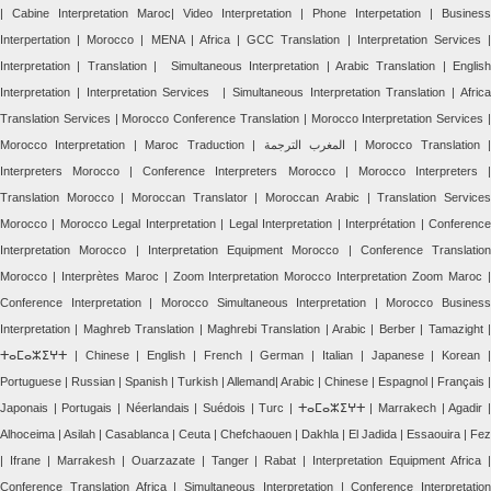
| Cabine Interpretation Maroc| Video Interpretation | Phone Interpetation | Business
Interpertation | Morocco | MENA | Africa | GCC Translation | Interpretation Services |
Interpretation | Translation | Simultaneous Interpretation | Arabic Translation | English
Interpretation | Interpretation Services | Simultaneous Interpretation Translation | Africa
Translation Services | Morocco Conference Translation | Morocco Interpretation Services |
Morocco Interpretation | Maroc Traduction | المغرب الترجمة | Morocco Translation |
Interpreters Morocco | Conference Interpreters Morocco | Morocco Interpreters |
Translation Morocco | Moroccan Translator | Moroccan Arabic | Translation Services
Morocco | Morocco Legal Interpretation | Legal Interpretation | Interprétation | Conference
Interpretation Morocco | Interpretation Equipment Morocco | Conference Translation
Morocco | Interprètes Maroc | Zoom Interpretation Morocco Interpretation Zoom Maroc |
Conference Interpretation | Morocco Simultaneous Interpretation | Morocco Business
Interpretation | Maghreb Translation | Maghrebi Translation | Arabic | Berber | Tamazight |
ⵜⴰⵎⴰⵣⵉⵖⵜ | Chinese | English | French | German | Italian | Japanese | Korean |
Portuguese | Russian | Spanish | Turkish | Allemand| Arabic | Chinese | Espagnol | Français |
Japonais | Portugais | Néerlandais | Suédois | Turc | ⵜⴰⵎⴰⵣⵉⵖⵜ | Marrakech | Agadir |
Alhoceima | Asilah | Casablanca | Ceuta | Chefchaouen | Dakhla | El Jadida | Essaouira | Fez
| Ifrane | Marrakesh | Ouarzazate | Tanger | Rabat | Interpretation Equipment Africa |
Conference Translation Africa | Simultaneous Interpretation | Conference Interpretation